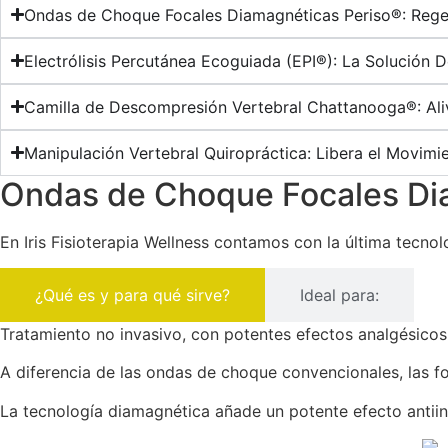
Ondas de Choque Focales Diamagnéticas Periso®: Rege
Electrólisis Percutánea Ecoguiada (EPI®): La Solución De
Camilla de Descompresión Vertebral Chattanooga®: Aliv
Manipulación Vertebral Quiropráctica: Libera el Movim
Ondas de Choque Focales Dia
En Iris Fisioterapia Wellness contamos con la última tecn
¿Qué es y para qué sirve?
Ideal para:
Tratamiento no invasivo, con potentes efectos analgésico
A diferencia de las ondas de choque convencionales, las fo
La tecnología diamagnética añade un potente efecto antiin