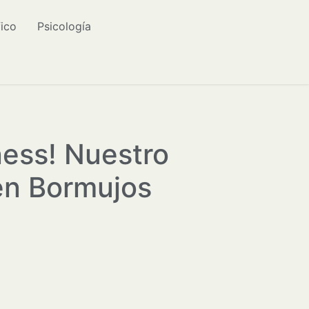
fico
Psicología
lness! Nuestro
en Bormujos